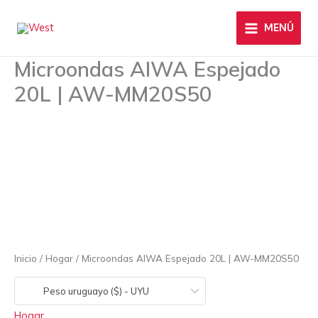
Ir
al
MENÚ
contenido
Microondas AIWA Espejado
20L | AW-MM20S50
Microondas
AIWA
Espejado
20L
|
AW-
MM20S50
cantidad
Inicio
/
Hogar
/ Microondas AIWA Espejado 20L | AW-MM20S50
Peso uruguayo ($) - UYU
Hogar